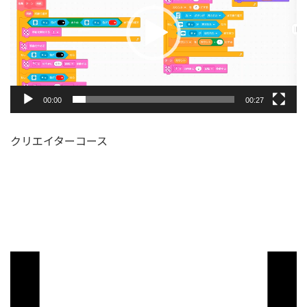
レ
ー
ヤ
ー
00:00
00:27
クリエイターコース
動
画
プ