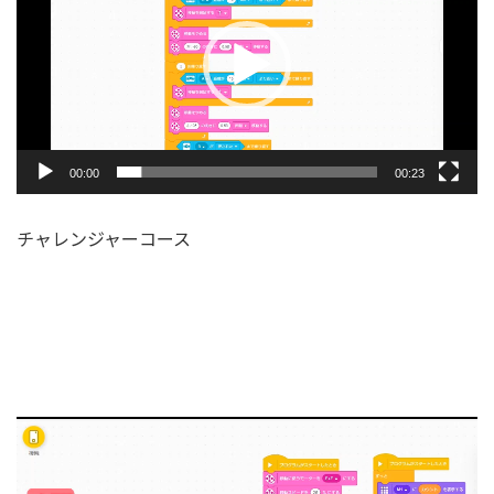
プ
レ
ー
ヤ
ー
00:00
00:23
チャレンジャーコース
動
画
プ