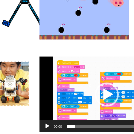
動
画
プ
レ
ー
ヤ
ー
00:00