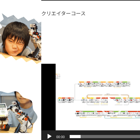
クリエイターコース
動
画
プ
レ
ー
ヤ
ー
00:00