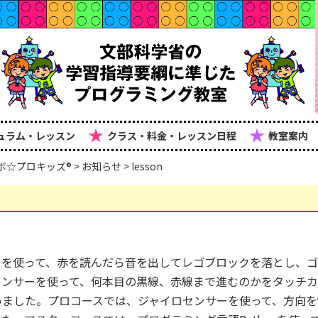
★
★
ュラム・レッスン
クラス・料金・レッスン日程
教室案内
ボ☆プロキッズ®
>
お知らせ
>
lesson
ーを使って、赤を読んだら音を出してレゴブロックを落とし、
センサーを使って、何本目の黒線、赤線まで進むのかをタッチ
いました。プロコースでは、ジャイロセンサーを使って、方向を