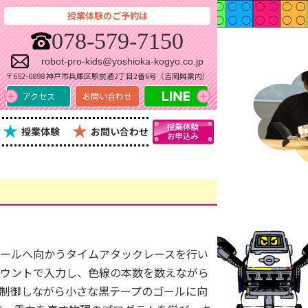
授業体験のご予約は
078-579-7150
robot-pro-kids@yoshioka-kogyo.co.jp
〒652-0898 神戸市兵庫区駅前通2丁目2番6号（吉岡興業内）
アクセス
お問い合わせ
★
★
授業体験
お問い合わせ
ゴールへ向かうタイムアタックレースを行い
カウントで入力し、色線の本数を数えながら
制御しながら小さな黒テープのゴールに向