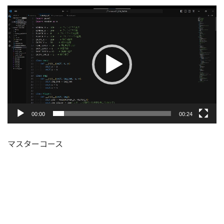
動
画
プ
レ
ー
ヤ
ー
00:00
00:24
マスターコース