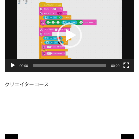
動
画
プ
レ
ー
ヤ
ー
00:00
00:29
クリエイターコース
動