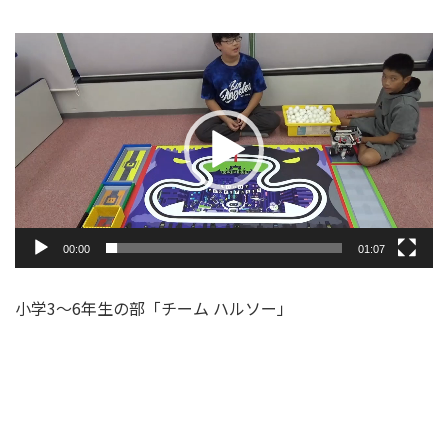
動
画
プ
レ
ー
ヤ
ー
00:00
01:07
小学3～6年生の部「チーム ハルソー」