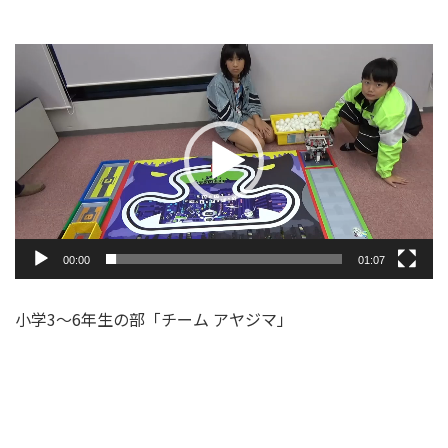
動
画
プ
レ
ー
ヤ
ー
00:00
01:07
小学3～6年生の部「チーム アヤジマ」