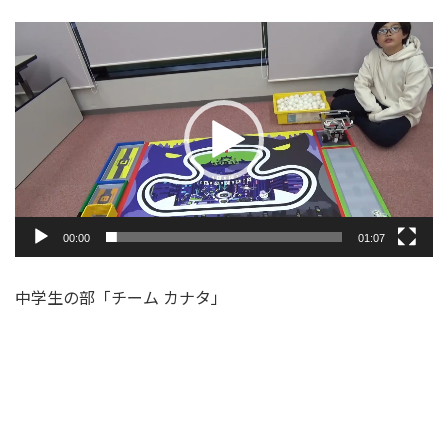
動
画
プ
レ
ー
ヤ
ー
00:00
01:07
中学生の部「チーム カナタ」