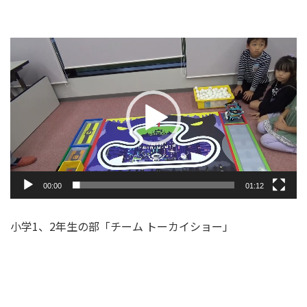
動
画
プ
レ
ー
ヤ
ー
00:00
01:12
小学1、2年生の部「チーム トーカイショー」