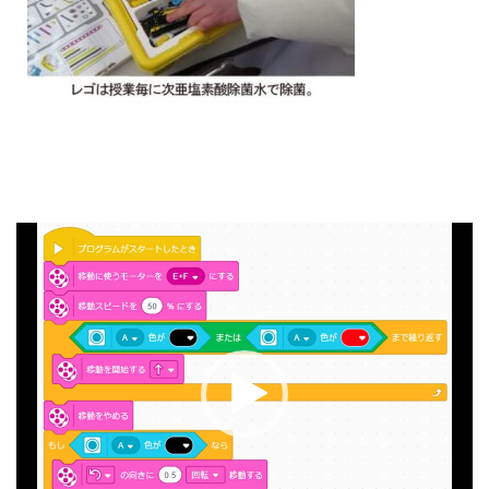
動
画
プ
レ
ー
ヤ
ー