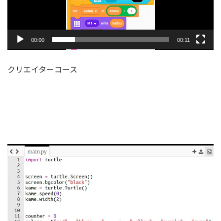
00:00
00:11
クリエイターコース
動
画
プ
レ
ー
ヤ