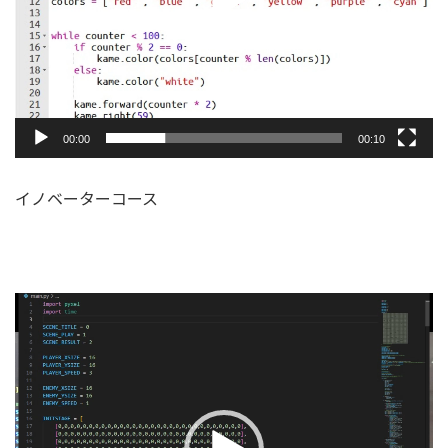
ー
00:00
00:10
イノベーターコース
動
画
プ
レ
ー
ヤ