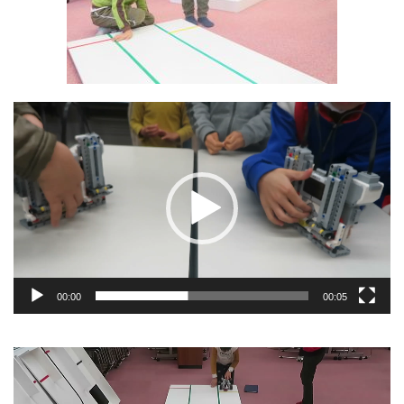
動
画
プ
レ
ー
ヤ
ー
00:00
00:05
動
画