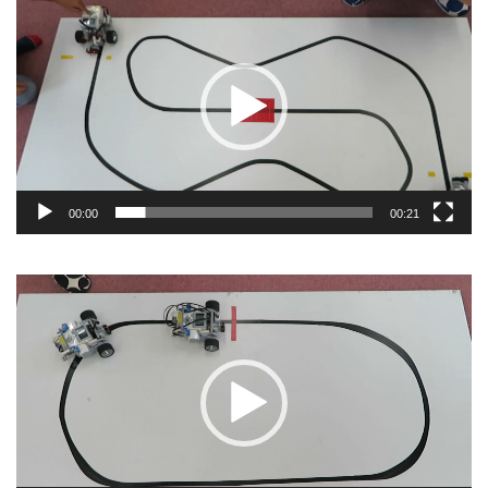
画
プ
レ
ー
ヤ
ー
00:00
00:21
動
画
プ
レ
ー
ヤ
ー